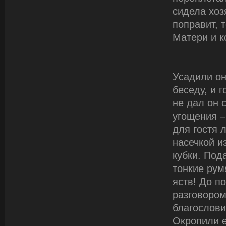
сидела хоз
поправит, 
Матери и к
Усадили он
беседу, и 
не дал он 
угощения –
для гостя 
насечкой и
кубки. Под
тонкие рум
яств! До п
разговором
благослови
Окропили е