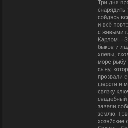
Три дня про
снарядить 
сойдясь вс
и всё повт
с живыми г
Карлом – З
быков и ла
хлевы, ско
море рыбу 
сыну, кото
прозвали е
шерсти и м
связку клю
свадебный 
завели соб
землю. Гов
хозяйские 