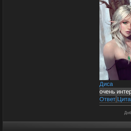
Диса
очень инте
Ответ
Цита
Доб