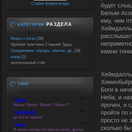
Старая форма входа
будет слыш
Белым Асом
ему, чем п
РАЗДЕЛА
КАТЕГОРИИ
Хеймдалль,
расслышать
Мифы о богах
[39]
неприметн
Удобная трактовка Старшей Эдды
камни тон
Скандинавия: обряды, обычаи, др.
[18]
юмор
[1]
околосканный стеб
Хеймдалль 
Химинбьёрг
ТИНГ
Боги в нач
Неба, и на
прочен, и 
пройти по 
просто не 
сколько бы