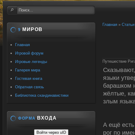
Главная
»
Статьи
МИРОВ
9
Главная
Игровой форум
Путешествие Риг
Игровые легенды
Сказывают,
Галерея мира
языки утве
Гостевая книга
барашком н
Обратная связь
жёлтые, ка
Библиотека скандинавистики
злым языка
ВХОДА
ФОРМА
А ещё есть
рог по име
Войти через uID