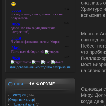
она лишь о
Хримтурс и
вспыхнет в
Много в Ас
они под за
Небес, пот
что прибли
Гьяллархор
мост Биврё
Для добавления необходима авторизация
на своих о
НА ФОРУМЕ
НОВОЕ
Однажды с
Миру. Долг
ФЛУД VII
(356)
[
Общение и юмор
]
когда день
Полярный день
(6)