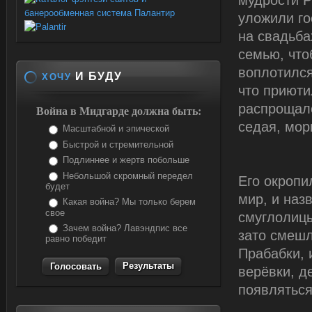
мудрости Р
уложили го
на свадьба
семью, что
воплотился
И БУДУ
ХОЧУ
что приюти
распрощалс
Война в Мидгарде должна быть:
седая, мор
Масштабной и эпической
Быстрой и стремительной
Подлиннее и жертв побольше
Небольшой скромный передел
Его окропи
будет
мир, и наз
Какая война? Мы только берем
свое
смуглолицы
Зачем война? Лавэндпис все
зато смешл
равно победит
Прабабки, 
Результаты
верёвки, д
появляться