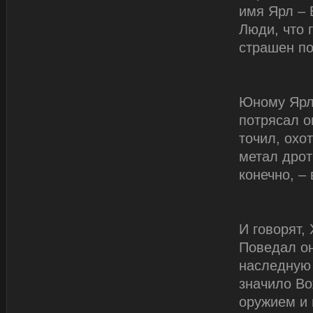
имя Ярл – 
Люди, что 
страшен п
Юному Ярл
потрясал о
точил, охо
метал дрот
конечно, –
И говорят,
Поведал он
наследную 
значило Во
оружием и 