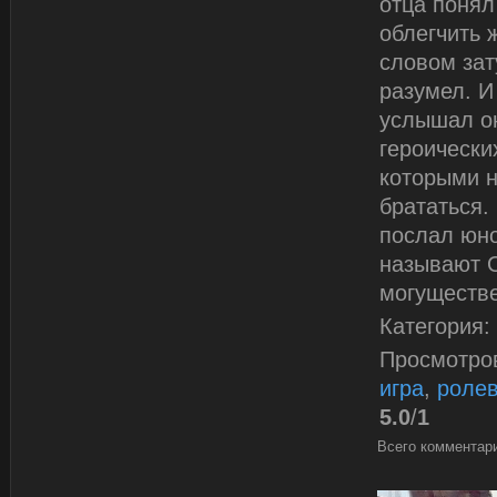
отца понял
облегчить 
словом зат
разумел. И
услышал он
героически
которыми н
брататься.
послал юно
называют О
могуществ
Категория
:
Просмотро
игра
,
ролев
5.0
/
1
Всего комментар