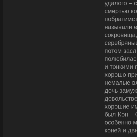
удалого – 
смертью ко
побратимст
называли е
сокровища,
серебряные
потом засл
полюбилась
и тонкими 
хорошо при
немалые вл
дочь замуж
довольстве
хорошие и
был Кон – 
особенно м
коней и дв