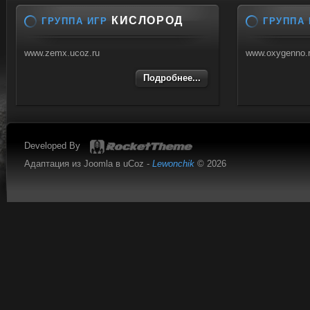
КИСЛОРОД
ГРУППА ИГР
ГРУППА 
www.zemx.ucoz.ru
www.oxygenno.
Подробнее...
Developed By
Адаптация из Joomla в uCoz -
Lewonchik
© 2026