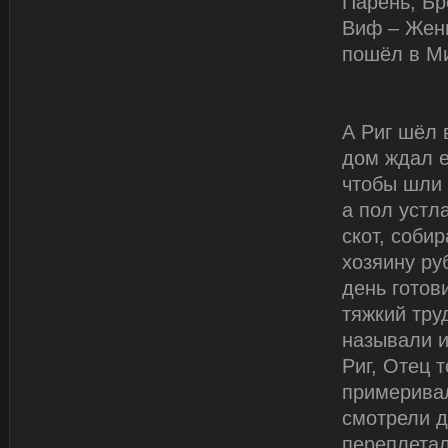
Парень, Бр
Виф – Женщ
пошёл в М
А Риг шёл 
дом ждал е
чтобы шли 
а пол устл
скот, соби
хозяину ру
день готови
тяжкий тру
называли и
Риг, Отец 
примеривал
смотрели д
переплетал