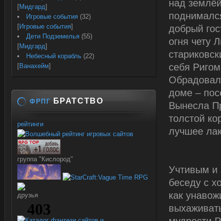
над землёй
[
Мидгард
]
поднимался
Игровые события
(32)
[
Игровые события
]
добрый гос
Дети Подземелья
(55)
огня чету 
[
Мидгард
]
стариковск
Небесный корабль
(22)
себя Ригом
[
Ванахейм
]
Обрадовали
доме – пос
БРАТСТВО
ФРПГ
Вынесла Пр
толстой ко
рейтинги
лучшее лак
группа "Кислород"
Учтивым и 
беседу с х
как унавож
друзья
выхаживать