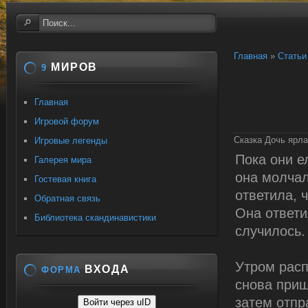
Главная
»
Статьи
МИРОВ
9
Главная
Игровой форум
Сказка Дочь ярла
Игровые легенды
Пока они е
Галерея мира
она молчал
Гостевая книга
ответила, 
Обратная связь
Она ответи
Библиотека скандинавистики
случилось.
Утром расп
ВХОДА
ФОРМА
снова приш
затем отпр
Войти через uID