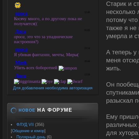
Старик и с
несколько 
потому что
также я не
умерла и ст
А теперь у
меня отсюд
жить.
Он пообеща
Для добавления необходима авторизация
спутниками
разыскал п
НА ФОРУМЕ
НОВОЕ
Ему пришло
различных 
ФЛУД VII
(356)
[
Общение и юмор
]
для хутора
Полярный день
(6)