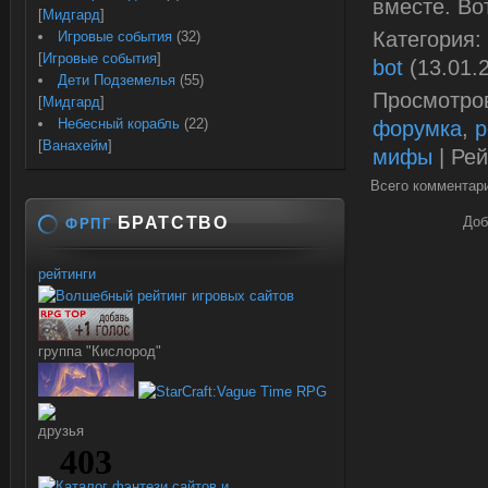
вместе. Во
[
Мидгард
]
Категория
:
Игровые события
(32)
[
Игровые события
]
bot
(13.01.
Дети Подземелья
(55)
Просмотро
[
Мидгард
]
Небесный корабль
(22)
форумка
,
р
[
Ванахейм
]
мифы
|
Рей
Всего комментар
БРАТСТВО
Доб
ФРПГ
рейтинги
группа "Кислород"
друзья