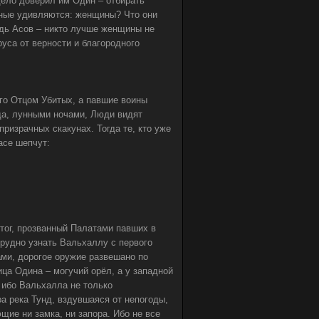
ело доверил им Один – отбирать
Иные удивляются: женщины? Что они
дь Асов – никто лучше женщины не
руса от верности и благородного
его Отцом Убитых, а павшие воины
да, лунными ночами, Люди видят
ризрачных скакунах. Тогда те, кто уже
асе шепчут:
тог, прозванный Палатами павших в
трудно узнать Вальхаллу с первого
ами, дорогое оружие развешано по
ица Одина – могучий орёл, а у западной
– ибо Вальхалла не только
а река Тунд, вздувшаяся от непогоды,
щие ни замка, ни запора. Ибо не все