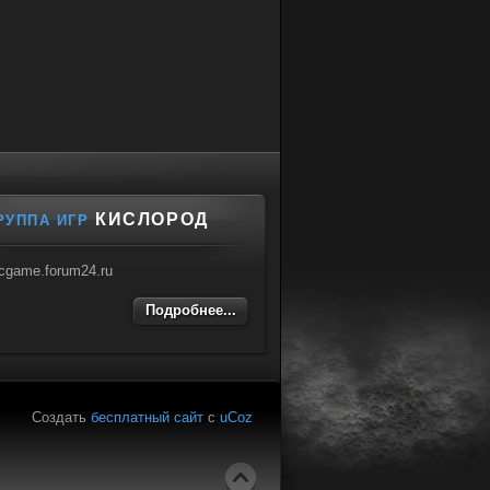
КИСЛОРОД
РУППА ИГР
cgame.forum24.ru
Подробнее...
Создать
бесплатный сайт
с
uCoz