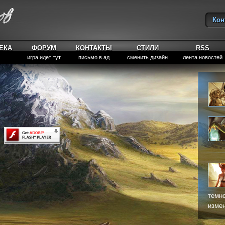
Кон
Вы
ЕКА
ФОРУМ
КОНТАКТЫ
СТИЛИ
RSS
игра идет тут
письмо в ад
сменить дизайн
лента новостей
темно
измен