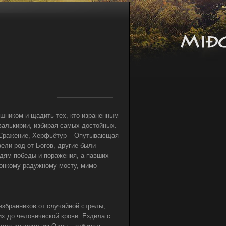
шником и щадить тех, кто израненным
валькирии, избирая самых достойных.
– Сражение, Херфьётур – Опутывающая
вели род от Богов, другие были
дям победы и поражения, а павших
вонкому радужному мосту, мимо
избранников от случайной стрелы,
их до человеческой крови. Ездила с