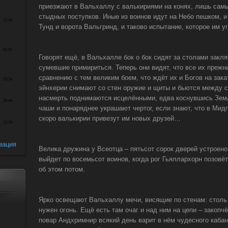
приезжают в Вальхаллу с валькириями на конях, лишь сам
стыдных поступков. Иные из воинов идут на Небо пешком, и
Тунд и ворота Вальгринд, и таково испытание, которое им у
Говорят ещё, в Вальхалле бок о бок сидят за столами закля
сумевшие примириться. Теперь они видят, что все их прежн
сравнению с тем великим боем, что ждёт их и Богов на зак
эйнхерии снимают со стен оружие и щиты и бьются между с
насмерть поднимаются исцелёнными, едва коснувшись Земл
чаши и понаряднее украшают чертог, если знают, что в Мид
скоро валькирии привезут им новых друзей…
зация
Велика дружина у Всеотца – пятьсот сорок дверей устроено 
выйдет по восемьсот воинов, когда рог Гьяллархорн позовё
об этом потом.
Ярко освещают Вальхаллу мечи, висящие по стенам: столь я
нужен огонь. Ещё есть там очаг и над ним на цепи – закоп
повар Андхримнир всякий день варит в нём чудесного кабана.