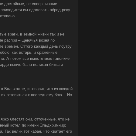
ые достойные, не совершившие
 приходится им одолевать вброд реку
готовано.
тые враги, в земной жизни так и не
ие распри – щенячья возня по
ате времён. Оттого каждый день поутру
обою, как встарь, и сражённые
и. А потом все вместе моют звонкие
гарде нынче была великая битва и
в Вальхалле, и говорят, что из каждой
т их готовиться к последнему бою… Но
рко блестят они, отточенные, что не
чённый котёл по имени Эльдхримнир;
 Так велик тот кабан, что хватает его