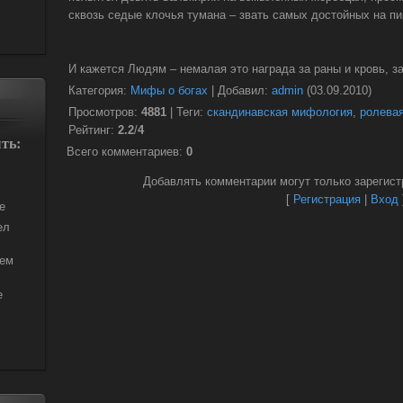
сквозь седые клочья тумана – звать самых достойных на п
И кажется Людям – немалая это награда за раны и кровь, з
Категория
:
Мифы о богах
|
Добавил
:
admin
(03.09.2010)
Просмотров
:
4881
|
Теги
:
скандинавская мифология
,
ролевая
Рейтинг
:
2.2
/
4
ть:
Всего комментариев
:
0
Добавлять комментарии могут только зарегист
[
Регистрация
|
Вход
е
ел
рем
е