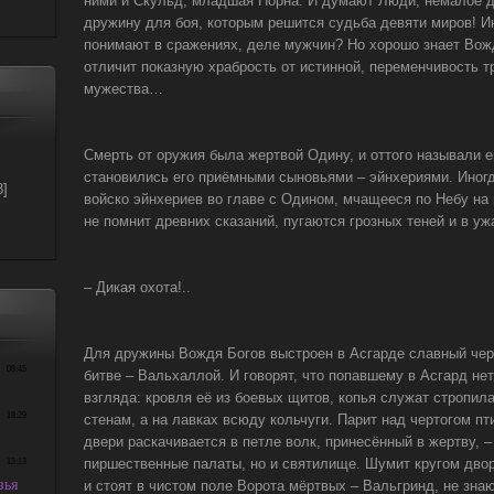
ними и Скульд, младшая Норна. И думают Люди, немалое д
дружину для боя, которым решится судьба девяти миров! 
понимают в сражениях, деле мужчин? Но хорошо знает Вож
отличит показную храбрость от истинной, переменчивость т
мужества…
Смерть от оружия была жертвой Одину, и оттого называли 
становились его приёмными сыновьями – эйнхериями. Иног
8]
войско эйнхериев во главе с Одином, мчащееся по Небу на п
не помнит древних сказаний, пугаются грозных теней и в уж
– Дикая охота!..
Для дружины Вождя Богов выстроен в Асгарде славный чер
битве – Вальхаллой. И говорят, что попавшему в Асгард не
взгляда: кровля её из боевых щитов, копья служат стропил
стенам, а на лавках всюду кольчуги. Парит над чертогом пт
двери раскачивается в петле волк, принесённый в жертву, 
пиршественные палаты, но и святилище. Шумит кругом двор
и стоят в чистом поле Ворота мёртвых – Вальгринд, не знаю