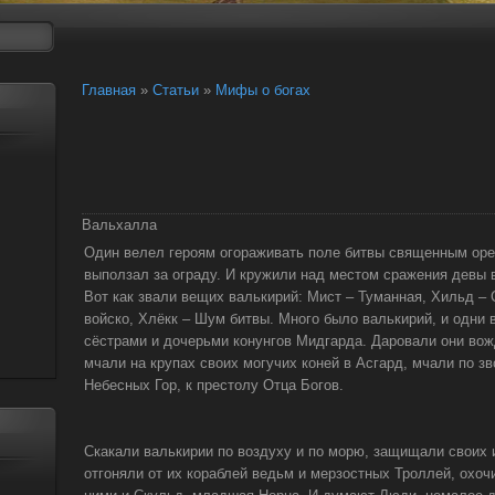
Главная
»
Статьи
»
Мифы о богах
Вальхалла
Один велел героям огораживать поле битвы священным оре
выползал за ограду. И кружили над местом сражения девы 
Вот как звали вещих валькирий: Мист – Туманная, Хильд 
войско, Хлёкк – Шум битвы. Много было валькирий, и одни 
сёстрами и дочерьми конунгов Мидгарда. Даровали они вож
мчали на крупах своих могучих коней в Асгард, мчали по з
Небесных Гор, к престолу Отца Богов.
Скакали валькирии по воздуху и по морю, защищали своих 
отгоняли от их кораблей ведьм и мерзостных Троллей, охоч