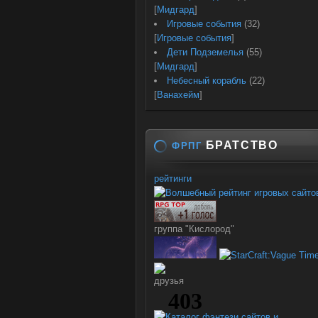
[
Мидгард
]
Игровые события
(32)
[
Игровые события
]
Дети Подземелья
(55)
[
Мидгард
]
Небесный корабль
(22)
[
Ванахейм
]
БРАТСТВО
ФРПГ
рейтинги
группа "Кислород"
друзья