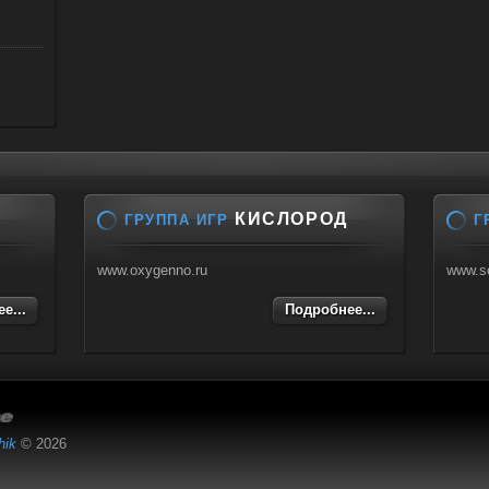
КИСЛОРОД
ГРУППА ИГР
Г
www.oxygenno.ru
www.s
е...
Подробнее...
hik
© 2026