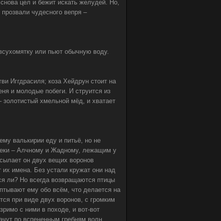
 снова цел и бежит искать желудей. Но,
и прозвали чудесного вепря –
 всухомятку или пьют обычную воду.
ви Иггдрасиля; коза Хейдрун стоит на
ня и молодые побеги. И струится из
– золотистый хмельной мёд, и хватает
ему валькирии еду и питьё, но не
реки – Алчному и Жадному, лежащим у
посылает он двух вещих воронов
 их имена. Без устали кружат они над
тся ли? Но всегда возвращаются птицы
птывают ему обо всём, что делается на
тся при виде двух воронов, с громким
римо с ними в походе, и вот-вот
ачут по вспененным гребням волн,