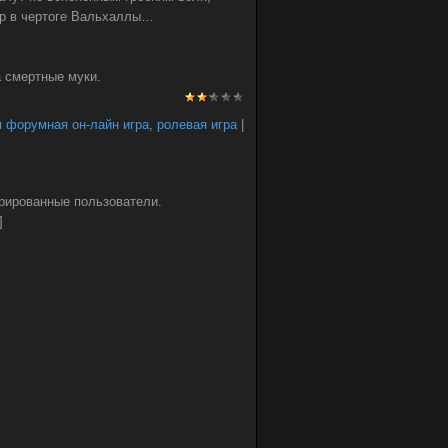
ир в чертоге Вальхаллы…
а смертные муки.
 форумная он-лайн игра
,
ролевая игра
|
рированные пользователи.
]