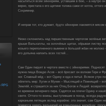
насытиться всем эйнхериям, уставшим в бою, – а наутро он
верно, пристала к его щетине толика сажи от котла, оттого 
Сэхримнир.
И неправ тот, кто думает, будто эйнхерии лакомятся мясом
Низко склонились над пиршественным чертогом зелёные вет
крыше Вальхаллы, на золочёных щитах, обрывая листву ясе
козьего переполненного вымени в большой жбан не молоко 
его допьяна напоить всех гостей…
Сам Один пирует в чертоге вместе с эйнхериями. Подносят 
нужна пища Вождю Асов – всё бросает он волкам Гери и Ф
ног. Славный мёд – вот Одину и еда и питьё. Всякое утро 
облететь мир: Хугин и Мунин – Мыслящий и Помнящий – вот
Землёй, и страшится за них Отец Богов и Людей: возвратя
ко времени вечернего пира. Садятся на плечи Одину и нашё
свете. Оттого-то воины, выступившие в поход, всегда радую
карканьем летящих вслед кораблю: это значит, сам Один нез
появятся девять валькирий на взмыленных жеребцах, проск