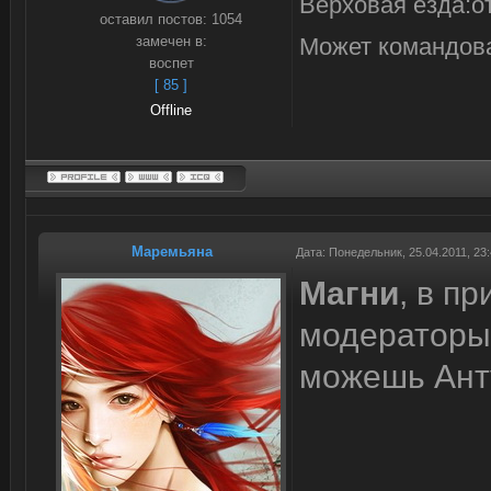
Верховая езда:о
оставил постов:
1054
замечен в:
Может командов
воспет
[ 85 ]
Offline
Маремьяна
Дата: Понедельник, 25.04.2011, 23
Магни
, в п
модераторы 
можешь Анту