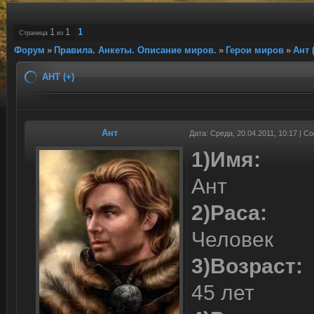
1
1
1
Страница
из
Форум
»
Правила. Анкеты. Описание миров.
»
Герои миров
»
Ант 
АНТ (+)
Ант
Дата: Среда, 20.04.2011, 10:17 | 
1)Имя:
Ант
2)Раса:
Человек
3)Возраст:
45 лет