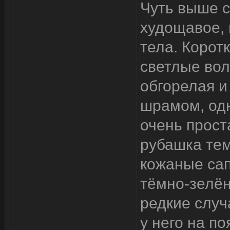
Чуть выше с
худощавое, 
тела. Корот
светлые вол
обгорелая и
шрамом, одн
очень прост
рубашка тем
кожаные сап
тёмно-зелё
редкие случ
у него на по