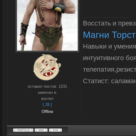
Восстать и превз
Магни Торс
Навыки и умени
интуитивного боя
телепатия,резист
Статист: салама
оставил постов:
1031
замечен в:
воспет
[ 28 ]
Offline