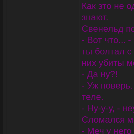
Как это не о
знают.
Свенельд по
- Вот что...
ты болтал с
них убиты м
- Да ну?!
- Уж поверь
теле.
- Ну-у-у, - 
Сломался меч
- Меч у него