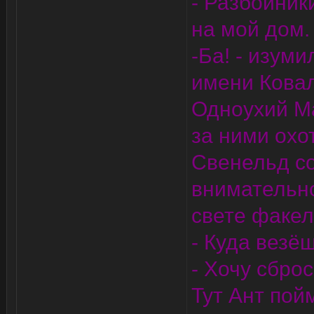
- Разбойники
на мой дом.
-Ба! - изум
имени Ковал
Одноухий Ма
за ними охо
Свенельд со
внимательно
свете факел
- Куда везёш
- Хочу сброс
Тут Ант пой