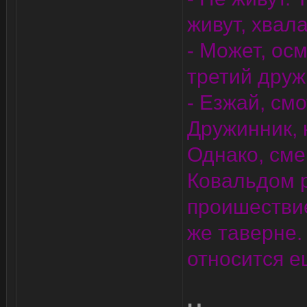
живут, хвала
- Может, ос
третий друж
- Езжай, см
Дружинник, 
Однако, сме
Ковальдом р
проишестви
же таверне. 
относится е