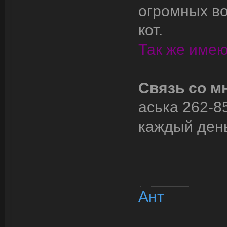
огромных во
кот.
Так же имею
Связь со м
аська 262-8
каждый день
Ант