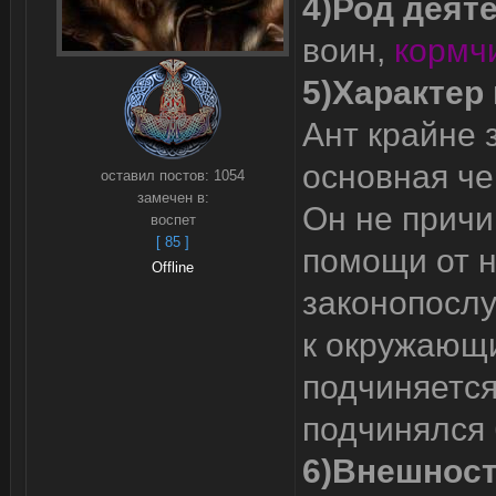
4)Род деяте
воин,
кормч
5)Характер
Ант крайне 
основная че
оставил постов:
1054
замечен в:
Он не причи
воспет
[ 85 ]
помощи от н
Offline
законопослу
к окружающи
подчиняется
подчинялся
6)Внешност