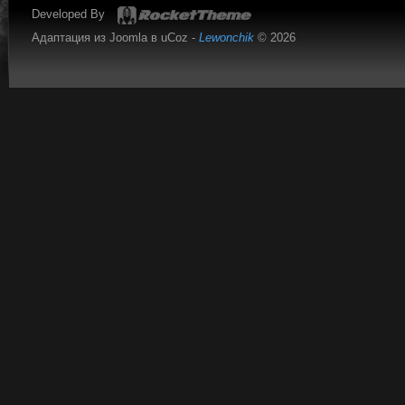
Developed By
Адаптация из Joomla в uCoz -
Lewonchik
© 2026