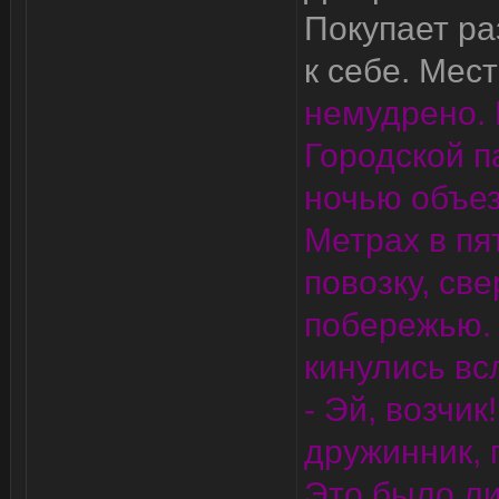
Покупает р
к себе. Мес
немудрено. 
Городской п
ночью объе
Метрах в пя
повозку, св
побережью. 
кинулись вс
- Эй, возчик
дружинник, 
Это было ли