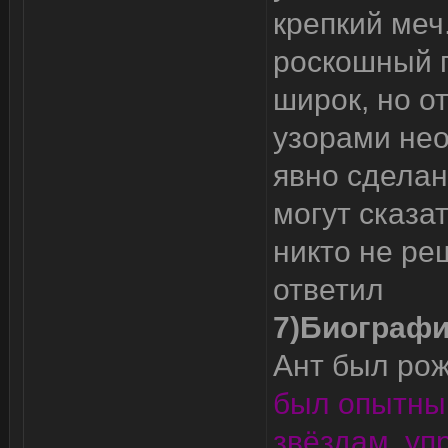
крепкий меч
роскошный п
широк, но о
узорами нео
явно сделан
могут сказат
никто не ре
ответил
7)Биографи
Ант был рож
был опытны
звёздам, уп