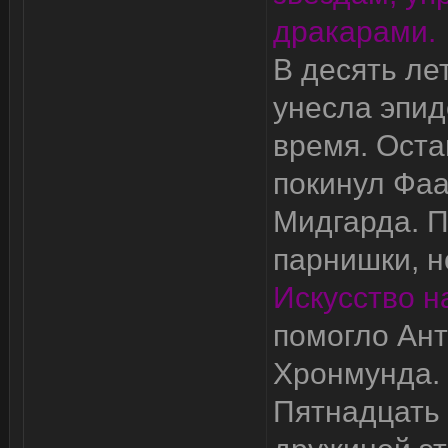
дракарами.
В десять ле
унесла эпид
время. Оста
покинул Фаа
Мидгарда. П
парнишки, но
Искусство н
помогло Ант
Хронмунда.
Пятнадцать 