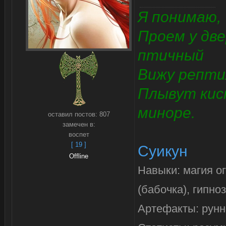
Я понимаю,
Проем у две
птичный
Вижу репти
Плывут кис
миноре.
оставил постов:
807
замечен в:
воспет
[ 19 ]
Суикун
Offline
Навыки: магия о
(бабочка), гипно
Артефакты: рунн