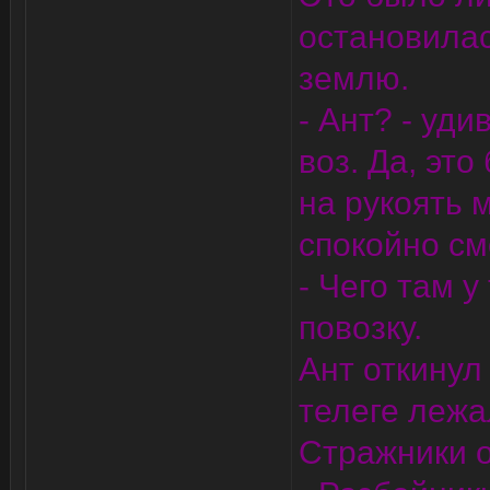
остановилас
землю.
- Ант? - уд
воз. Да, эт
на рукоять м
спокойно см
- Чего там у
повозку.
Ант откинул
телеге лежа
Стражники 