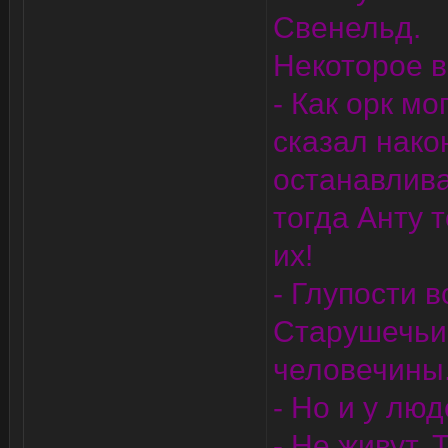
Свенельд.
Некоторое в
- Как орк мо
сказал нако
останавлива
тогда Анту 
их!
- Глупости в
Старушечьи 
человечины
- Но и у люд
- Не живут.