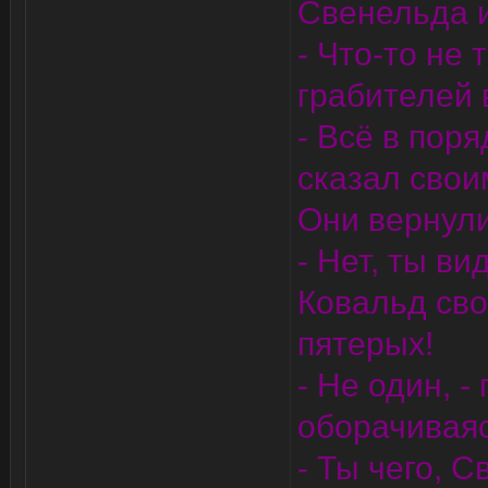
Свенельда и
- Что-то не 
грабителей 
- Всё в поря
сказал свои
Они вернули
- Нет, ты в
Ковальд сво
пятерых!
- Не один, 
оборачиваяс
- Ты чего, С