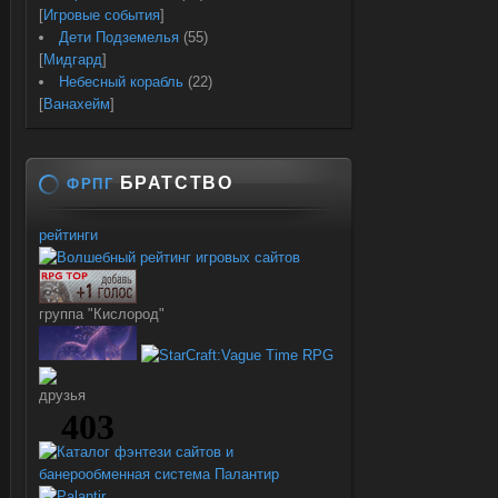
[
Игровые события
]
Дети Подземелья
(55)
[
Мидгард
]
Небесный корабль
(22)
[
Ванахейм
]
БРАТСТВО
ФРПГ
рейтинги
группа "Кислород"
друзья