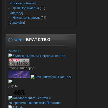
[
Игровые события
]
Дети Подземелья
(55)
[
Мидгард
]
Небесный корабль
(22)
[
Ванахейм
]
БРАТСТВО
ФРПГ
рейтинги
группа "Кислород"
друзья