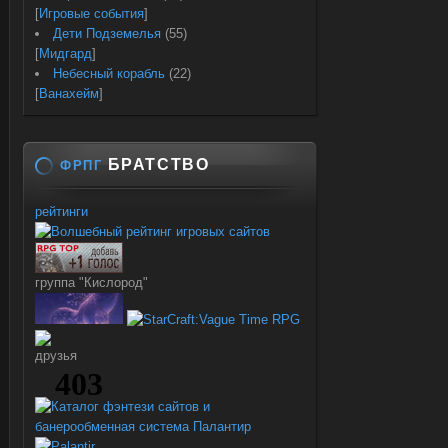
[
Игровые события
]
Дети Подземелья
(55)
[
Мидгард
]
Небесный корабль
(22)
[
Ванахейм
]
БРАТСТВО
ФРПГ
рейтинги
группа "Кислород"
друзья