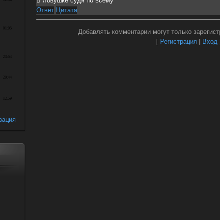
В ловушке судя по всему
Ответ
Цитата
Добавлять комментарии могут только зарегист
[
Регистрация
|
Вход
зация