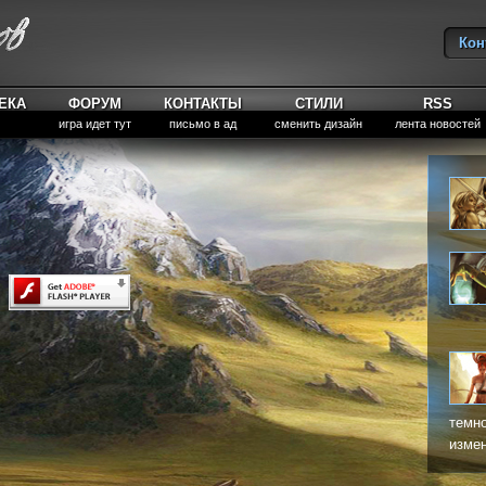
Кон
Вы
ЕКА
ФОРУМ
КОНТАКТЫ
СТИЛИ
RSS
игра идет тут
письмо в ад
сменить дизайн
лента новостей
темно
измен