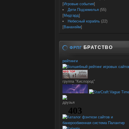
[
Игровые события
]
Дети Подземелья
(55)
[
Мидгард
]
Небесный корабль
(22)
[
Ванахейм
]
БРАТСТВО
ФРПГ
рейтинги
группа "Кислород"
друзья