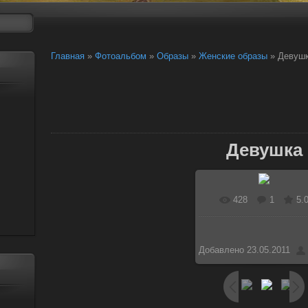
Главная
»
Фотоальбом
»
Образы
»
Женские образы
» Девуш
Девушка
428
1
5.
В реальном разме
1000x800
/ 146.4Kb
Добавлено
23.05.2011