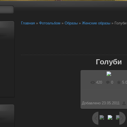
Главная
»
Фотоальбом
»
Образы
»
Женские образы
» Голуби
Голуби
420
0
5.
Добавлено
23.05.2011