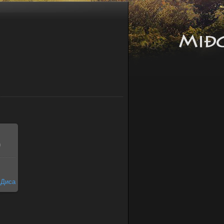
0
Диса