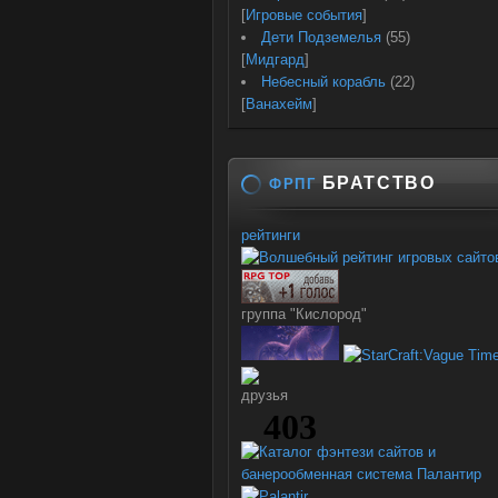
[
Игровые события
]
Дети Подземелья
(55)
[
Мидгард
]
Небесный корабль
(22)
[
Ванахейм
]
БРАТСТВО
ФРПГ
рейтинги
группа "Кислород"
друзья