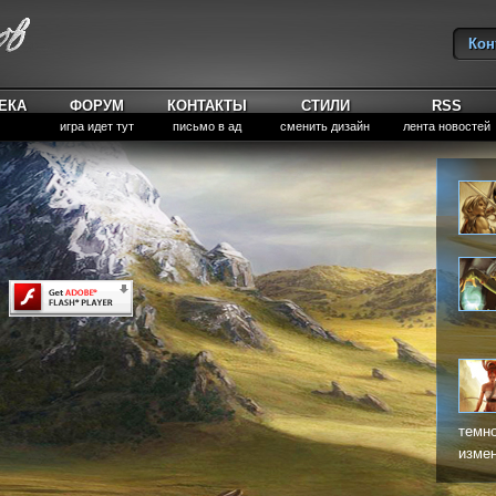
Кон
Вы
ЕКА
ФОРУМ
КОНТАКТЫ
СТИЛИ
RSS
игра идет тут
письмо в ад
сменить дизайн
лента новостей
темно
измен