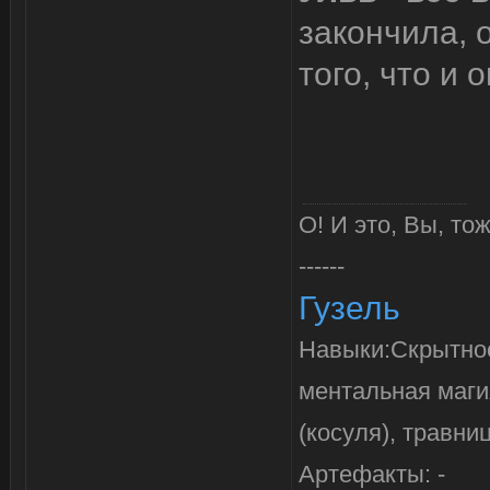
закончила, 
того, что и
О! И это, Вы, то
------
Гузель
Навыки:Скрытност
ментальная маги
(косуля), травни
Артефакты: -