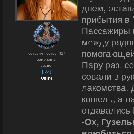
днем, остав
прибытия в 
Пассажиры 
между рядов
помогающей 
оставил постов:
317
замечен в:
Пару раз, с
воспет
[ 35 ]
совали в ру
Offline
лакомства. 
кошель, а л
отдавались 
-Ох, Гузель
влюбиться в