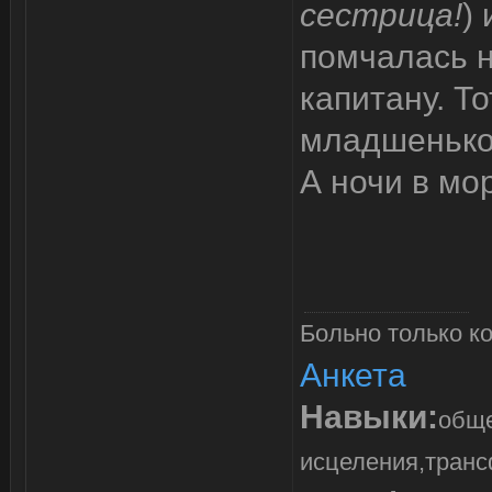
сестрица!
)
помчалась н
капитану. Т
младшенькой
А ночи в мо
Больно только ко
Анкета
Навыки:
обще
исцеления,транс