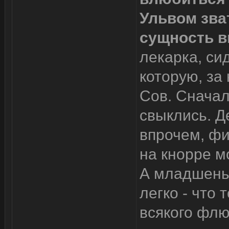
Ульвом зва
сущность в
лекарка, си
которую, за
Сов. Сначал
свыклись. Д
впрочем, фи
на кнорре м
А младшеньк
легко - что 
всякого флю