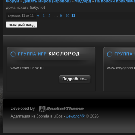
Форум
»
Девять миров (игровой)
»
Мидгард
»
На поиски приключ
дома искать бабулю)
11
11
«
…
11
1
2
9
10
Страница
из
КИСЛОРОД
ГРУППА ИГР
ГРУППА 
www.zemx.ucoz.ru
www.oxygenno.
Подробнее...
Developed By
Адаптация из Joomla в uCoz -
Lewonchik
© 2026