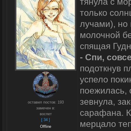
тянула с мо
только сол
лучами), но
молочной б
спящая Гудн
- Спи, совс
подоткнув п
успело поки
поежилась, 
зевнула, за
оставил постов:
193
замечен в:
сарафана. К
воспет
[ 34 ]
мерцало те
Offline