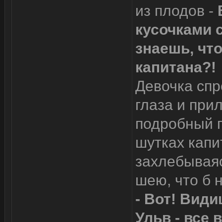
из плодов -
кусочками 
знаешь, чт
капитана?!
Девочка спр
глаза и прил
подробный п
шутках капи
захлебываяс
шею, что б 
- Вот! Види
Ульв - все 