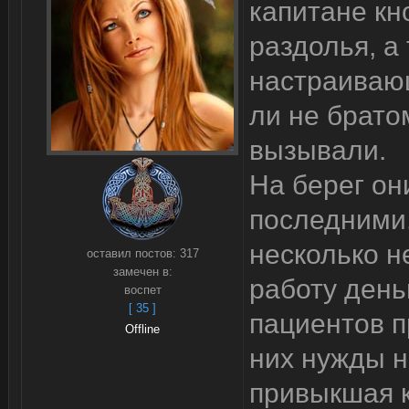
капитане кн
раздолья, а
настраиваю
ли не брато
вызывали.
На берег он
последними.
несколько н
оставил постов:
317
замечен в:
работу день
воспет
[ 35 ]
пациентов п
Offline
них нужды н
привыкшая к