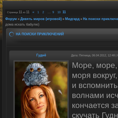
11
11
«
…
11
1
2
9
10
Страница
из
Форум
»
Девять миров (игровой)
»
Мидгард
»
На поиски приключ
дома искать бабулю)
НА ПОИСКИ ПРИКЛЮЧЕНИЙ
Гуднё
Дата: Пятница, 06.04.2012, 12:48 
Море, море,
моря вокруг
и вспомнить
волнами исч
кончается з
скучать Гуд